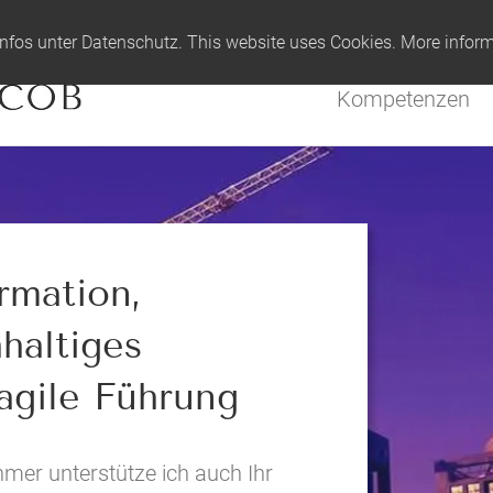
7 - 8625 2915
nfos unter
Datenschutz
. This website uses Cookies. More infor
Kompetenzen
rmation,
haltiges
gile Führung
hmer unterstütze ich auch Ihr