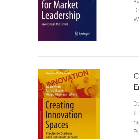
va
Dr
W
C
E
De
th
he
Pl