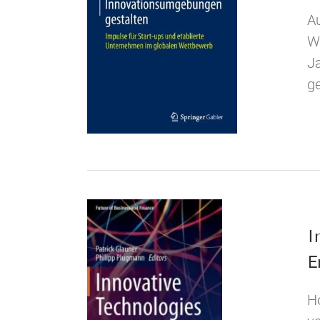
Au
W
J
ge
I
E
Ho