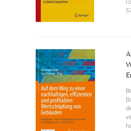
Co
5
A
W
E
Be
Ba
di
ve
h