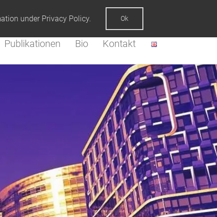
mation under
Privacy Policy
.
Ok
Publikationen
Bio
Kontakt