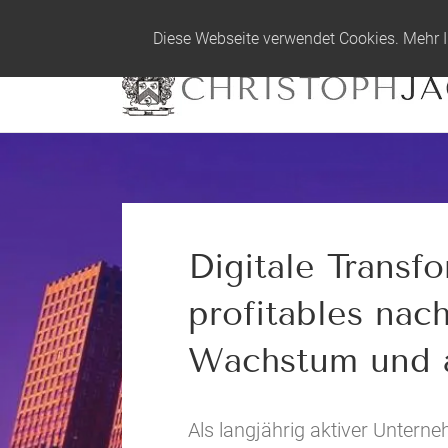
Zum
info@christophjacob.com
|
+49 15
Diese Webseite verwendet Cookies. Mehr I
Inhalt
springen
Digitale Transfo
profitables nach
Wachstum und a
Als langjährig aktiver Unterne