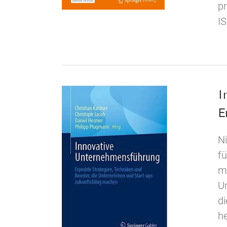
p
I
I
E
Ni
fü
m
U
d
h